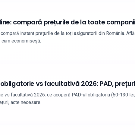
ine: compară prețurile de la toate companii
compară instant prețurile de la toți asiguratorii din România. Af
și cum economisești.
obligatorie vs facultativă 2026: PAD, prețuri 
ie vs facultativă 2026: ce acoperă PAD-ul obligatoriu (50-130 le
ețuri, acte necesare.