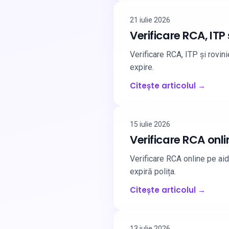
21 iulie 2026
Verificare RCA, ITP
Verificare RCA, ITP și rovini
expire.
Citește articolul →
15 iulie 2026
Verificare RCA onli
Verificare RCA online pe aida
expiră polița.
Citește articolul →
13 iulie 2026