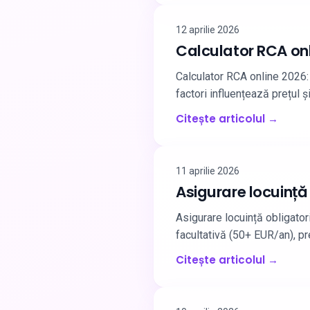
12 aprilie 2026
Calculator RCA onl
Calculator RCA online 2026: 
factori influențează prețul 
Citește articolul →
11 aprilie 2026
Asigurare locuință 
Asigurare locuință obligator
facultativă (50+ EUR/an), pr
Citește articolul →