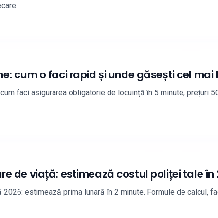
ecare.
e: cum o faci rapid și unde găsești cel mai 
um faci asigurarea obligatorie de locuință în 5 minute, prețuri 5
e de viață: estimează costul poliței tale în
ă 2026: estimează prima lunară în 2 minute. Formule de calcul, fa