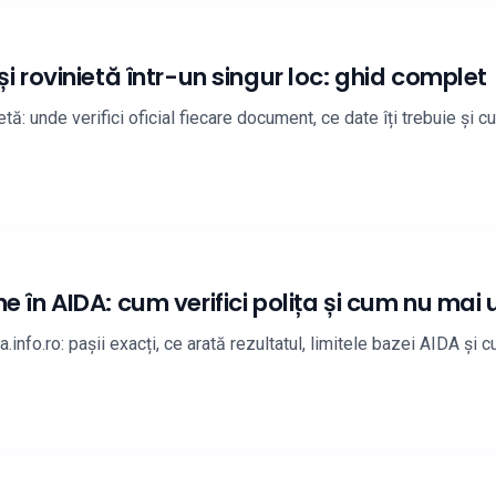
 și rovinietă într-un singur loc: ghid complet
etă: unde verifici oficial fiecare document, ce date îți trebuie și 
ne în AIDA: cum verifici polița și cum nu mai 
.info.ro: pașii exacți, ce arată rezultatul, limitele bazei AIDA și cu