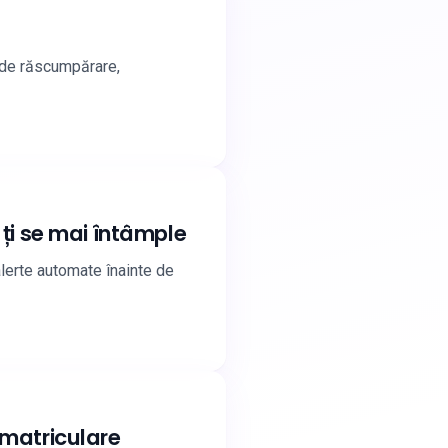
 de răscumpărare,
 ți se mai întâmple
 alerte automate înainte de
nmatriculare