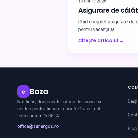
10 aprilie 2026
Asigurare de călăto
Ghid complet asigurare de că
pentru vacanța ta.
Citește articolul →
COM
Baza
e
Desp
Notificări, documente, istoric de service și
costuri pentru fiecare mașină. Gratuit, cât
Cont
timp suntem în BETA.
office@sunergos.ro
Blog