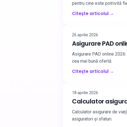
pentru cine este potrivită fi
Citește articolul →
26 aprilie 2026
Asigurare PAD onlin
Asigurare PAD online 2026: c
cea mai bună ofertă.
Citește articolul →
18 aprilie 2026
Calculator asigurar
Calculator asigurare de viaț
asiguratori și sfaturi.