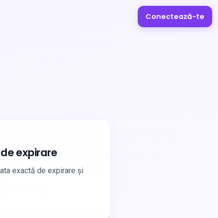
Conectează-te
 de expirare
data exactă de expirare și