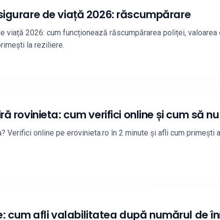
sigurare de viață 2026: răscumpărare
de viață 2026: cum funcționează răscumpărarea poliței, valoarea
rimești la reziliere.
ă rovinieta: cum verifici online și cum să nu
a? Verifici online pe erovinieta.ro în 2 minute și afli cum primești
ne: cum afli valabilitatea după numărul de î