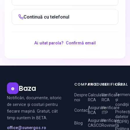
Continuă cu telefonul
Ai uitat parola?
Confirmă email
COMPANIE
PRODUSE
VERIFICĂRI
LEGAL
Baza
e
Termen
Despre
Calculator
Verificare
Notificări, documente, istoric
și
noi
RCA
RCA
de service și costuri pentru
condiții
Asigurare
Verificare
Contact
fiecare mașină. Gratuit, cât
Protecț
RCA
ITP
datelor
timp suntem în BETA.
Asigurare
Verificare
(GDPR)
Blog
CASCO
Rovinietă
office@sunergos.ro
Politica