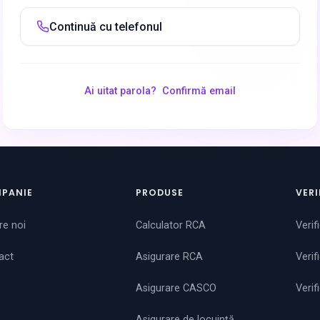
Continuă cu telefonul
Ai uitat parola?
Confirmă email
PANIE
PRODUSE
VERI
re noi
Calculator RCA
Verif
act
Asigurare RCA
Verif
Asigurare CASCO
Verif
Asigurare de locuință